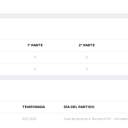
1ª PARTE
2ª PARTE
0
0
0
0
TEMPORADA
DÍA DEL PARTIDO
2021-2022
Fase de ascenso a Tercera RFEF - Jornada 