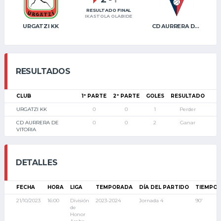
RESULTADO FINAL
IKASTOLA OLABIDE
URGATZI KK
CD AURRERA DE VITORIA
RESULTADOS
CLUB
1ª PARTE
2ª PARTE
GOLES
RESULTADO
URGATZI KK
0
0
1
Perder
CD AURRERA DE
0
0
2
Ganar
VITORIA
DETALLES
FECHA
HORA
LIGA
TEMPORADA
DÍA DEL PARTIDO
TIEMPO
21/10/2023
16:00
División
2023-2024
Jornada 4
90'
de
Honor