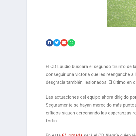
El CD Laudio buscará el segundo triunfo de l
conseguir una victoria que les reenganche 
desgracia también, lesionados. El último en 
Las actuaciones del equipo ahora dirigido po
Seguramente se hayan merecido más puntos 
críticos siguen cercenando las esperanzas roj
fortín.
En esta
6ª jornada
será el CD Alegría quien v