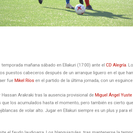
a temporada mañana sábado en Ellakuri (17:00) ante el
CD Alegría
. L
a los puestos cabeceros después de un arranque liguero en el que 
caer fue
Mikel Ríos
en el partido de la última jornada, con un esguince
r Hassan Arakraki tras la ausencia provisional de
Miguel Ángel Yuste
que los acumulados hasta el momento, pero también es cierto que
iblancas de volar alto. Jugar en Ellakuri siempre es un plus y para 
isite el feudo laudioarra. Los blanquiazules, tras mantenerse la temp