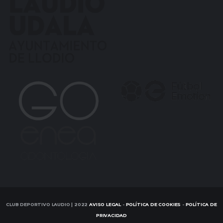
CLUB DEPORTIVO LAUDIO | 2022
AVISO LEGAL
-
POLÍTICA DE COOKIES
-
POLÍTICA DE
PRIVACIDAD