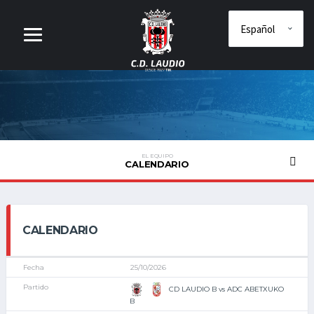
EL EQUIPO
CALENDARIO
CALENDARIO
25/10/2026
CD LAUDIO B vs ADC ABETXUKO
B