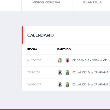
VISIÓN GENERAL
PLANTILLA
CALENDARIO
FECHA
PARTIDO
CF ARANBIZKARRA vs CD L
04/10/2026
CD LAUDIO B vs CF ARANB
13/12/2026
CD LAUDIO B vs CF ARANB
14/02/2027