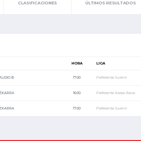
CLASIFICACIONES
ÚLTIMOS RESULTADOS
HORA
LIGA
AUDIO B
17:00
Preferente Juvenil
IZKARRA
16:00
Preferente Araba-Álava
IZKARRA
17:00
Preferente Juvenil