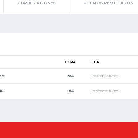
CLASIFICACIONES
ÚLTIMOS RESULTADOS
HORA
LIGA
O B
18:00
Preferente Juvenil
NDI
18:00
Preferente Juvenil