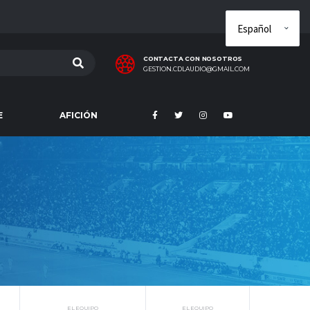
CONTACTA CON NOSOTROS
GESTION.CDLAUDIO@GMAIL.COM
E
AFICIÓN
EL EQUIPO
EL EQUIPO