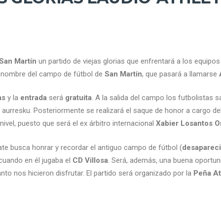
San Martín
un partido de viejas glorias que enfrentará a los equipo
e nombre del campo de fútbol de
San Martín
, que pasará a llamarse
as
y la
entrada
será
gratuita
. A la salida del campo los futbolista
 aurresku. Posteriormente se realizará el saque de honor a cargo del
nivel, puesto que será el ex árbitro internacional
Xabier Losantos O
te busca honrar y recordar el antiguo campo de fútbol (
desaparec
 cuando en él jugaba el
CD Villosa
. Será, además, una buena oportuni
to nos hicieron disfrutar. El partido será organizado por la
Peña At