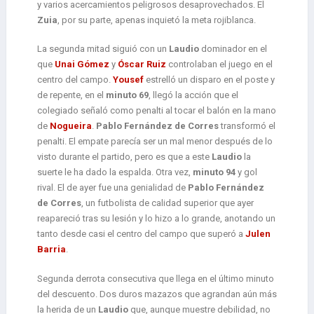
y varios acercamientos peligrosos desaprovechados. El
Zuia
, por su parte, apenas inquietó la meta rojiblanca.
La segunda mitad siguió con un
Laudio
dominador en el
que
Unai Gómez
y
Óscar Ruiz
controlaban el juego en el
centro del campo.
Yousef
estrelló un disparo en el poste y
de repente, en el
minuto 69
, llegó la acción que el
colegiado señaló como penalti al tocar el balón en la mano
de
Nogueira
.
Pablo Fernández de Corres
transformó el
penalti. El empate parecía ser un mal menor después de lo
visto durante el partido, pero es que a este
Laudio
la
suerte le ha dado la espalda. Otra vez,
minuto 94
y gol
rival. El de ayer fue una genialidad de
Pablo Fernández
de Corres
, un futbolista de calidad superior que ayer
reapareció tras su lesión y lo hizo a lo grande, anotando un
tanto desde casi el centro del campo que superó a
Julen
Barria
.
Segunda derrota consecutiva que llega en el último minuto
del descuento. Dos duros mazazos que agrandan aún más
la herida de un
Laudio
que, aunque muestre debilidad, no