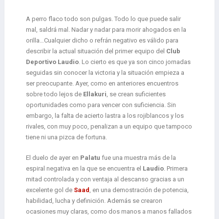
A perro flaco todo son pulgas. Todo lo que puede salir
mal, saldrá mal. Nadar y nadar para morir ahogados en la
orilla…Cualquier dicho o refrán negativo es válido para
describir la actual situación del primer equipo del
Club
Deportivo Laudio
. Lo cierto es que ya son cinco jornadas
seguidas sin conocer la victoria y la situación empieza a
ser preocupante. Ayer, como en anteriores encuentros
sobre todo lejos de
Ellakuri
, se crean suficientes
oportunidades como para vencer con suficiencia. Sin
embargo, la falta de acierto lastra a los rojiblancos y los
rivales, con muy poco, penalizan a un equipo que tampoco
tiene ni una pizca de fortuna.
El duelo de ayer en
Palatu
fue una muestra más de la
espiral negativa en la que se encuentra el
Laudio
. Primera
mitad controlada y con ventaja al descanso gracias a un
excelente gol de
Saad
, en una demostración de potencia,
habilidad, lucha y definición. Además se crearon
ocasiones muy claras, como dos manos a manos fallados