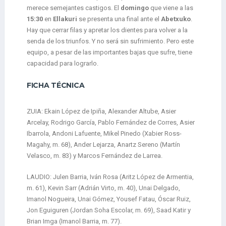
merece semejantes castigos. El
domingo
que viene a las
15:30
en
Ellakuri
se presenta una final ante el
Abetxuko
.
Hay que cerrar filas y apretar los dientes para volver a la
senda de los triunfos. Y no será sin sufrimiento. Pero este
equipo, a pesar de las importantes bajas que sufre, tiene
capacidad para lograrlo.
FICHA TÉCNICA
ZUIA: Ekain López de Ipiña, Alexander Altube, Asier
Arcelay, Rodrigo García, Pablo Fernández de Corres, Asier
Ibarrola, Andoni Lafuente, Mikel Pinedo (Xabier Ross-
Magahy, m. 68), Ander Lejarza, Anartz Sereno (Martín
Velasco, m. 83) y Marcos Fernández de Larrea.
LAUDIO: Julen Barria, Iván Rosa (Aritz López de Armentia,
m. 61), Kevin Sarr (Adrián Virto, m. 40), Unai Delgado,
Imanol Nogueira, Unai Gómez, Yousef Fatau, Óscar Ruiz,
Jon Eguiguren (Jordan Soha Escolar, m. 69), Saad Katir y
Brian Imga (Imanol Barria, m. 77).