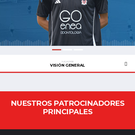
JUGADOR
VISIÓN GENERAL
NUESTROS PATROCINADORES
PRINCIPALES