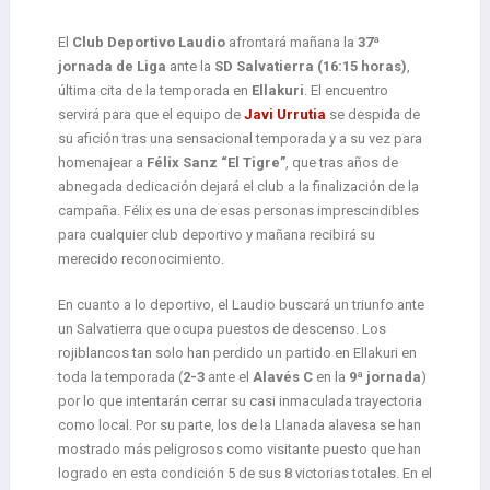
El
Club Deportivo Laudio
afrontará mañana la
37ª
jornada de Liga
ante la
SD Salvatierra (16:15 horas)
,
última cita de la temporada en
Ellakuri
. El encuentro
servirá para que el equipo de
Javi Urrutia
se despida de
su afición tras una sensacional temporada y a su vez para
homenajear a
Félix Sanz “El Tigre”
, que tras años de
abnegada dedicación dejará el club a la finalización de la
campaña. Félix es una de esas personas imprescindibles
para cualquier club deportivo y mañana recibirá su
merecido reconocimiento.
En cuanto a lo deportivo, el Laudio buscará un triunfo ante
un Salvatierra que ocupa puestos de descenso. Los
rojiblancos tan solo han perdido un partido en Ellakuri en
toda la temporada (
2-3
ante el
Alavés C
en la
9ª jornada
)
por lo que intentarán cerrar su casi inmaculada trayectoria
como local. Por su parte, los de la Llanada alavesa se han
mostrado más peligrosos como visitante puesto que han
logrado en esta condición 5 de sus 8 victorias totales. En el