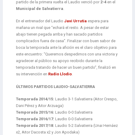
partido de la primera vuelta el Laudio venció por
2-4
en el
Municipal de Salvatierra
.
En el entrenador del Laudio
Javi Urrutia
espera para
mañana un rival que “echará el resto. A pesar de estar
abajo tienen pegada arriba y han sacado partidos
complicados fuera de casa”. Finalizar con buen sabor de
boca la temporada ante la afición es el claro objetivo para
este encuentro: “Queremos despedirnos con una victoria y
agradecer al público su apoyo recibido durante la
temporada tratando de hacer un buen partido”, finalizó en
su intervención en
Radio Llodio
.
ÚLTIMOS PARTIDOS LAUDIO-SALVATIERRA
Temporada 2014/15:
Laudio 3-1 Salvatierra (Aitor Crespo,
Dani Pérez y Aitor Arzuaga)
Temporada 2015/16:
Laudio 0-0 Salvatierra
Temporada 2016/17:
Laudio 0-0 Salvatierra
Temporada 2017/18:
Laudio 5-2 Salvatierra (Unai Hernáez
x2, Aitor Dacosta x2 y Jon Apodaka)