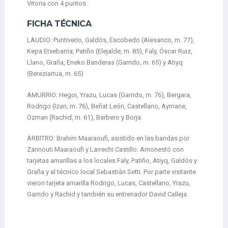
Vitoria con 4 puntos.
FICHA TÉCNICA
LAUDIO: Puntiverio, Galdós, Escobedo (Alesanco, m. 77),
Kepa Etxebarria, Patiño (Elejalde, m. 85), Faly, Óscar Ruiz,
Llano, Graña, Eneko Banderas (Garrido, m. 65) y Atiyq
(Bereziartua, m. 65)
AMURRIO: Hegoi, Yrazu, Lucas (Garrido, m. 76), Bergara,
Rodrigo (Izan, m. 76), Beñat León, Castellano, Aymane,
Ozman (Rachid, m. 61), Barbero y Borja.
ÁRBITRO: Brahim Maaraoufi, asistido en las bandas por
Zannouti Maaraoufi y Larrechi Castillo. Amonestó con
tarjetas amarillas a los locales Faly, Patiño, Atiyq, Galdós y
Graña y al técnico local Sebastián Setti. Por parte visitante
vieron tarjeta amarilla Rodrigo, Lucas, Castellano, Yrazu,
Garrido y Rachid y también su entrenador David Calleja.