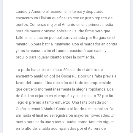
Laudio y Amurrio ofrecieron un intenso y disputado
encuentro en Ellakuri que finalizó con un justo reparto de
puntos. Comenzó mejor el Amurrio en una primera media
hora de mayor dominio sobre un Laudio firme pero que
falló en una acción puntual aprovechada por Bergara en el
minuto 35 para batir a Puntiverio. Con el marcador en contra
y tras la reanudación el Laudio reaccionó con casta y
orgullo para igualar cuanto antes la contienda.
Lo pudo hacer en el minuto 50 cuando el árbitro del
encuentro anuló un gol de Óscar Ruiz por una falta previa a
favor del Laudio. Una decisión del todo incomprensible
que cercenó momentáneamente la alegría rojiblanca. Los
de Setti no cejaron en el empeño y en el minuto 72 por fin
llegó el premio a tanto esfuerzo. Una falta botada por
Graña la remató Markel Garrido al fondo de las mallas. De
ahí hasta el final no se registraron mayores novedades. Un
punto para cada uno y tanto Laudio como Amurrio siguen
en lo alto de la tabla acompañados por el Aurrera de