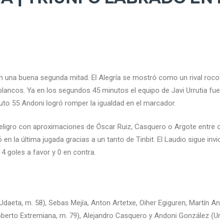
en una buena segunda mitad. El Alegría se mostró como un rival rocoso
iblancos. Ya en los segundos 45 minutos el equipo de Javi Urrutia fu
nuto 55 Andoni logró romper la igualdad en el marcador.
eligro con aproximaciones de Óscar Ruiz, Casquero o Argote entre o
ó en la última jugada gracias a un tanto de Tinbit. El Laudio sigue in
4 goles a favor y 0 en contra.
aeta, m. 58), Sebas Mejía, Anton Artetxe, Oiher Egiguren, Martín An
Roberto Extremiana, m. 79), Alejandro Casquero y Andoni González (U