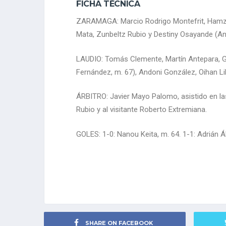
FICHA TÉCNICA
ZARAMAGA: Marcio Rodrigo Montefrit, Hamza S
Mata, Zunbeltz Rubio y Destiny Osayande (And
LAUDIO: Tomás Clemente, Martín Antepara, Gor
Fernández, m. 67), Andoni González, Oihan Lil
ÁRBITRO: Javier Mayo Palomo, asistido en las
Rubio y al visitante Roberto Extremiana.
GOLES: 1-0: Nanou Keita, m. 64. 1-1: Adrián Ál
SHARE ON FACEBOOK