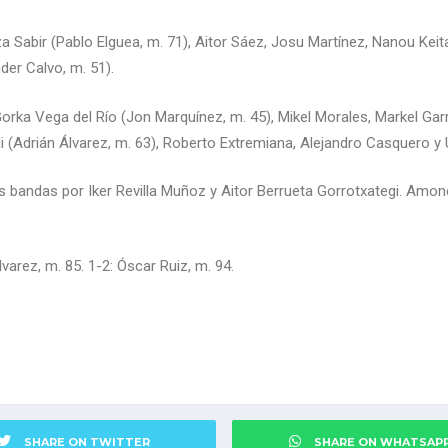
abir (Pablo Elguea, m. 71), Aitor Sáez, Josu Martínez, Nanou Keita
er Calvo, m. 51).
ka Vega del Río (Jon Marquínez, m. 45), Mikel Morales, Markel Garrid
i (Adrián Álvarez, m. 63), Roberto Extremiana, Alejandro Casquero y 
 bandas por Iker Revilla Muñoz y Aitor Berrueta Gorrotxategi. Amones
varez, m. 85. 1-2: Óscar Ruiz, m. 94.
SHARE ON TWITTER
SHARE ON WHATSAP