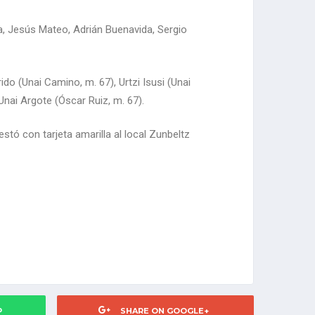
, Jesús Mateo, Adrián Buenavida, Sergio
o (Unai Camino, m. 67), Urtzi Isusi (Unai
Unai Argote (Óscar Ruiz, m. 67).
tó con tarjeta amarilla al local Zunbeltz
P
SHARE ON GOOGLE+