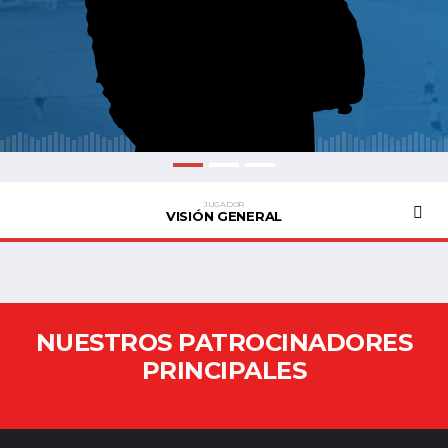
JUGADOR
VISIÓN GENERAL
NUESTROS PATROCINADORES
PRINCIPALES