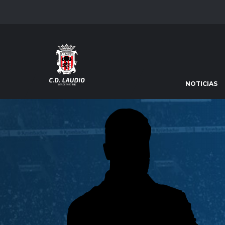
NOTICIAS