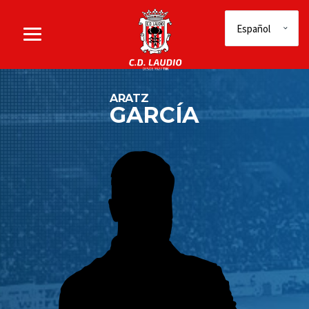
ARATZ
GARCÍA