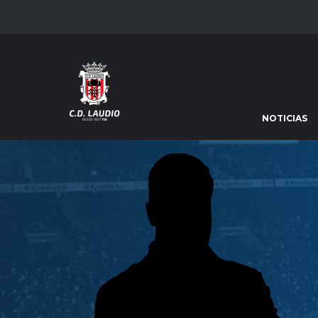
NOTICIAS