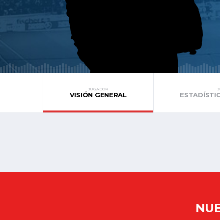
JUGADOR
VISIÓN GENERAL
ESTADÍSTI
NUE