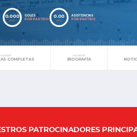
0.000
0.00
GOLES
ASISTENCIAS
POR PARTIDO
POR PARTIDO
AVG
AVG
JUGADOR
JUGADOR
CAS COMPLETAS
BIOGRAFÍA
NOTI
STROS PATROCINADORES PRINCIP