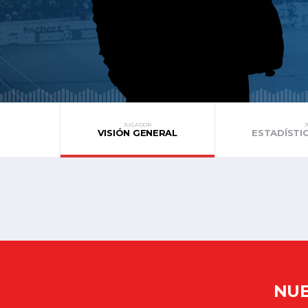
JUGADOR
VISIÓN GENERAL
ESTADÍSTI
NUE