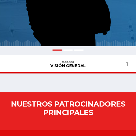
JUGADOR
VISIÓN GENERAL
NUESTROS PATROCINADORES
PRINCIPALES