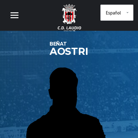
BEÑAT
AOSTRI