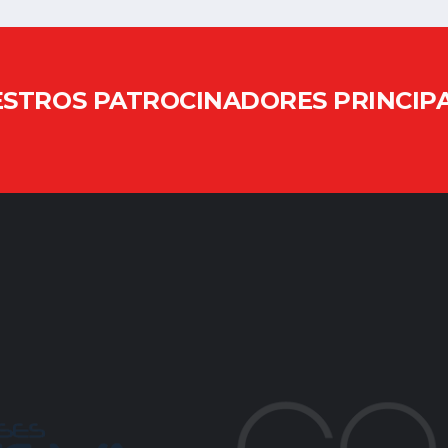
STROS PATROCINADORES PRINCIP