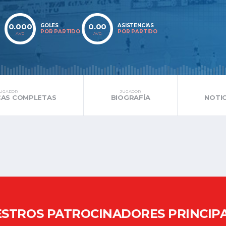
0.000
0.00
GOLES
ASISTENCIAS
POR PARTIDO
POR PARTIDO
AVG
AVG
JUGADOR
JUGADOR
CAS COMPLETAS
BIOGRAFÍA
NOTI
STROS PATROCINADORES PRINCIP