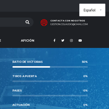
CONTACTA CON NOSOTROS
GESTION.CDLAUDIO@GMAIL.COM
E
AFICIÓN
RATIO DE VICTORIAS
50%
TIROS A PUERTA
0%
PASES
0%
ACTUACIÓN
0%