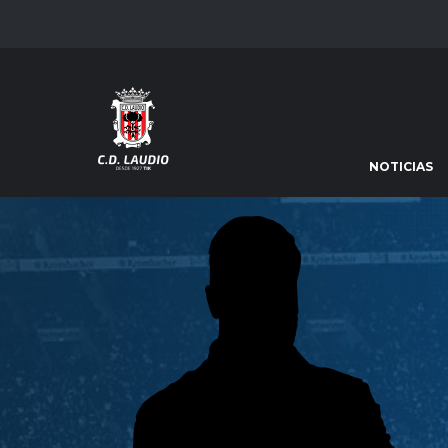
NOTICIAS