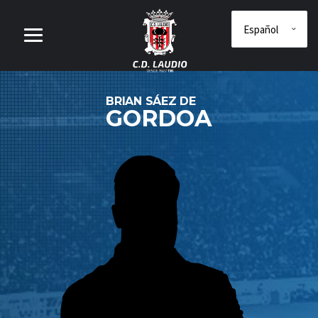
BRIAN SÁEZ DE
GORDOA