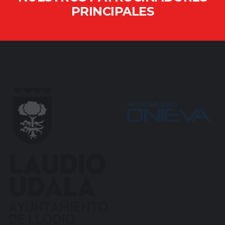
PRINCIPALES