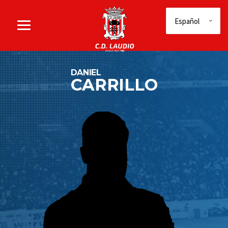
DANIEL
CARRILLO