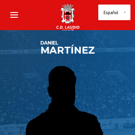
DANIEL
MARTÍNEZ