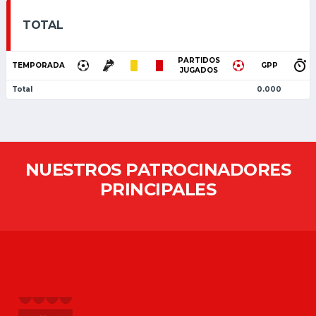
TOTAL
PARTIDOS
TEMPORADA
GPP
JUGADOS
Total
0.000
NUESTROS PATROCINADORES
PRINCIPALES