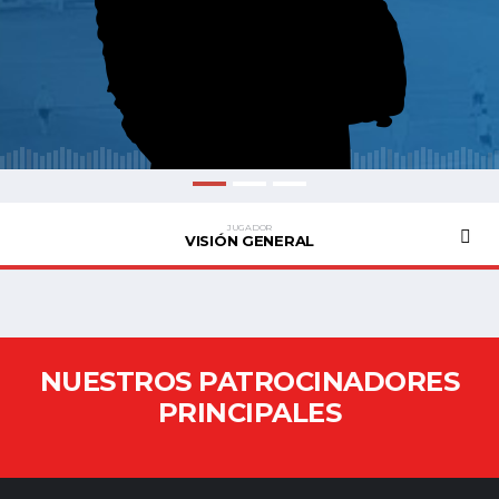
JUGADOR
VISIÓN GENERAL
NUESTROS PATROCINADORES
PRINCIPALES