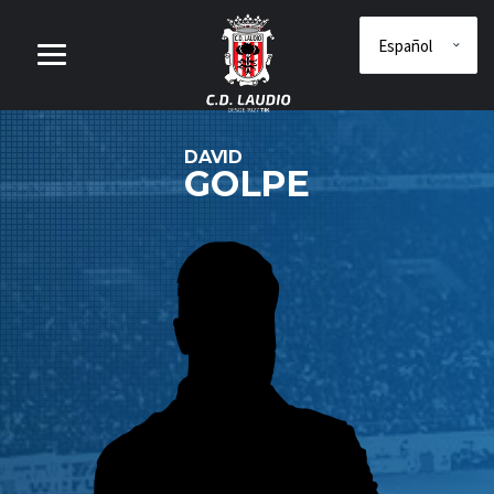
DAVID
GOLPE