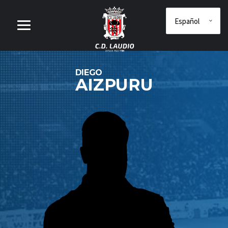
DIEGO
AIZPURU