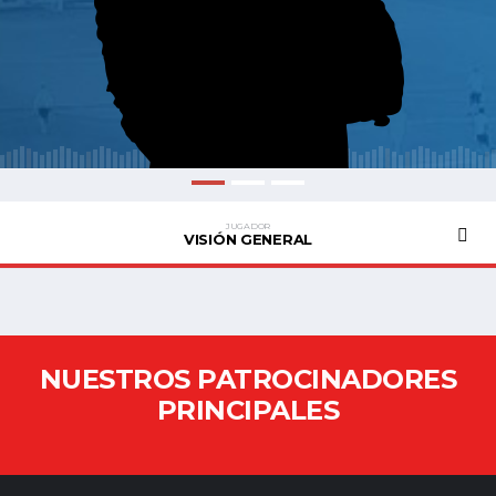
JUGADOR
VISIÓN GENERAL
NUESTROS PATROCINADORES
PRINCIPALES