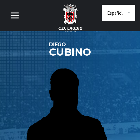
DIEGO
CUBINO