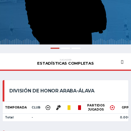
JUGADOR
ESTADÍSTICAS COMPLETAS
DIVISIÓN DE HONOR ARABA-ÁLAVA
PARTIDOS
TEMPORADA
CLUB
GPP
JUGADOS
Total
-
0.000