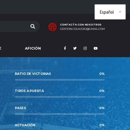
CONTACTA CON NOSOTROS
GESTION.CDLAUDIO@GMAIL.COM
E
AFICIÓN
RATIO DE VICTORIAS
0%
TIROS A PUERTA
0%
PASES
0%
ACTUACIÓN
0%