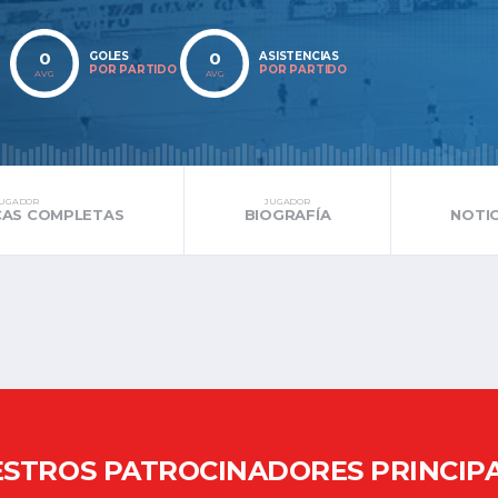
0
0
GOLES
ASISTENCIAS
POR PARTIDO
POR PARTIDO
AVG
AVG
JUGADOR
JUGADOR
CAS COMPLETAS
BIOGRAFÍA
NOTI
STROS PATROCINADORES PRINCIP