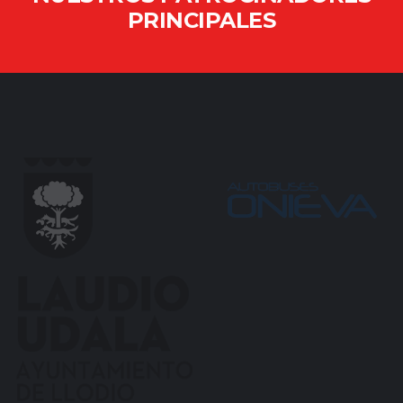
PRINCIPALES