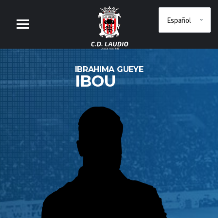
IBRAHIMA GUEYE
IBOU