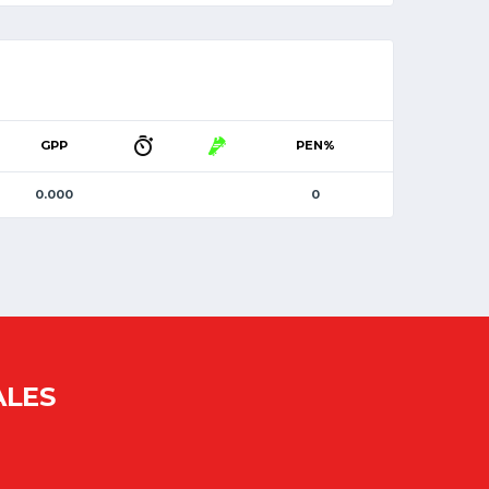
GPP
PEN%
0.000
0
ALES