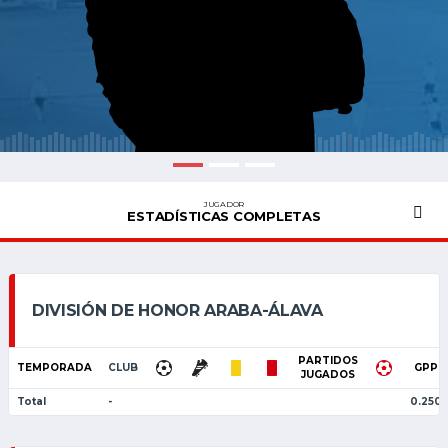
JUGADOR
ESTADÍSTICAS COMPLETAS
DIVISIÓN DE HONOR ARABA-ÁLAVA
PARTIDOS
TEMPORADA
CLUB
GPP
JUGADOS
Total
-
0.250