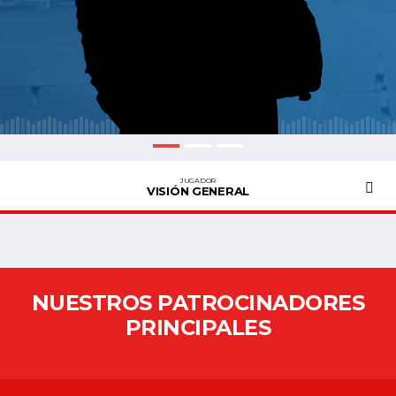
JUGADOR
VISIÓN GENERAL
NUESTROS PATROCINADORES
PRINCIPALES