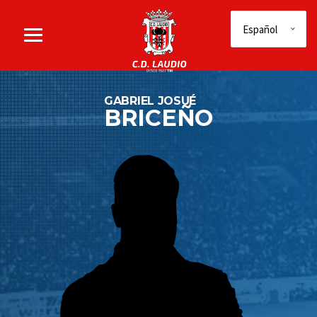
GABRIEL JOSUÉ
BRICEÑO