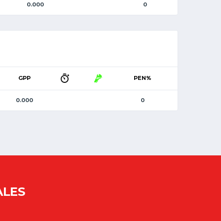
0.000
0
GPP
PEN%
0.000
0
ALES