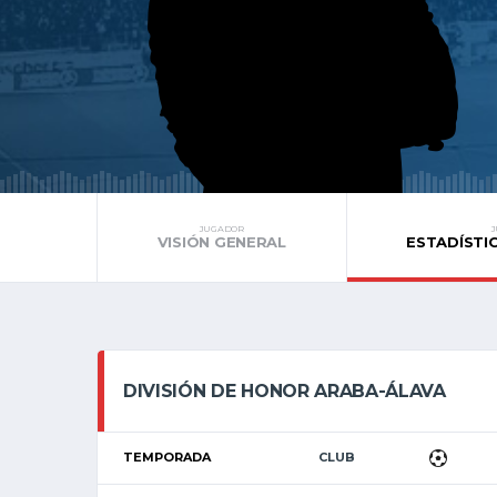
JUGADOR
VISIÓN GENERAL
ESTADÍSTI
DIVISIÓN DE HONOR ARABA-ÁLAVA
TEMPORADA
CLUB