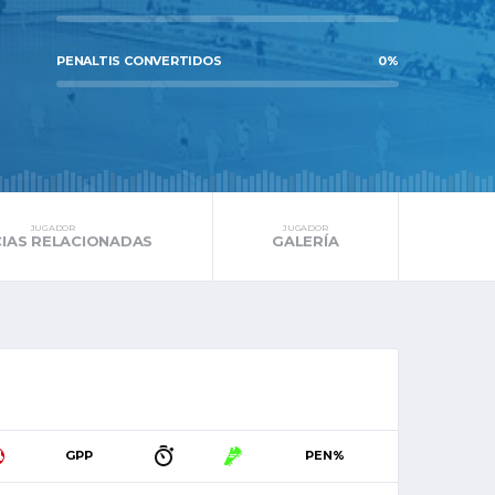
PENALTIS CONVERTIDOS
0%
JUGADOR
JUGADOR
CIAS RELACIONADAS
GALERÍA
GPP
PEN%