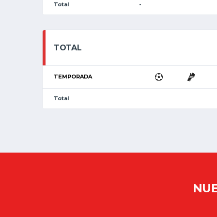
Total
-
TOTAL
TEMPORADA
Total
NUE