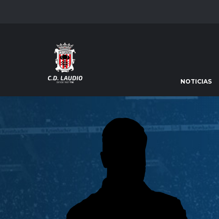
NOTICIAS