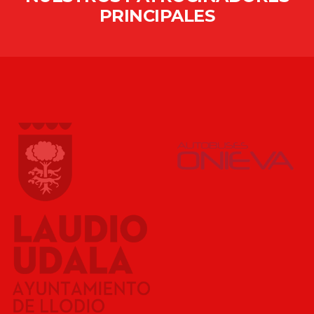
PRINCIPALES