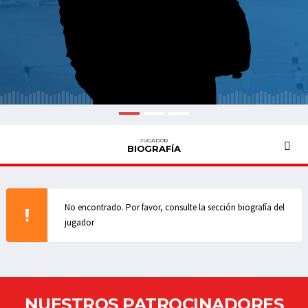
JUGADOR
BIOGRAFÍA
No encontrado. Por favor, consulte la sección biografía del
jugador
NUESTROS PATROCINADORES