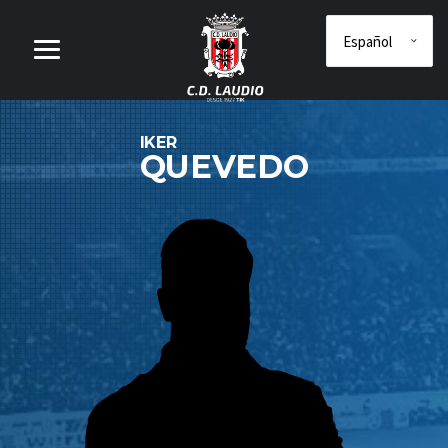
IKER
QUEVEDO