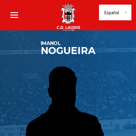
IMANOL
NOGUEIRA