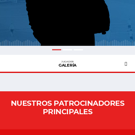
JUGADOR
GALERÍA
NUESTROS PATROCINADORES
PRINCIPALES