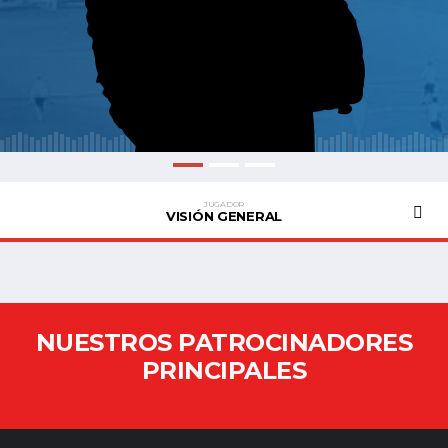
JUGADOR
VISIÓN GENERAL
NUESTROS PATROCINADORES
PRINCIPALES