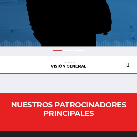
JUGADOR
VISIÓN GENERAL
NUESTROS PATROCINADORES
PRINCIPALES