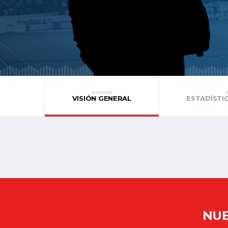
JUGADOR
VISIÓN GENERAL
ESTADÍSTI
NUE