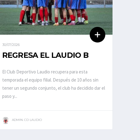
30/07/2026
REGRESA EL LAUDIO B
El Club Deportivo Laudio recupera para esta
temporada el equipo filial. Después de 10 años sin
tener un segundo conjunto, el club ha decidido dar el
paso y...
ADMIN. CD LAUDIO