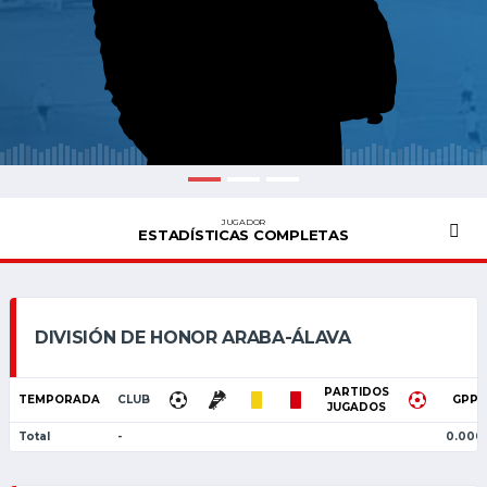
JUGADOR
ESTADÍSTICAS COMPLETAS
DIVISIÓN DE HONOR ARABA-ÁLAVA
PARTIDOS
TEMPORADA
CLUB
GPP
JUGADOS
Total
-
0.000