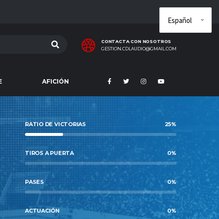
CONTACTA CON NOSOTROS
GESTION.CDLAUDIO@GMAIL.COM
E
AFICIÓN
RATIO DE VICTORIAS
25%
TIROS A PUERTA
0%
PASES
0%
ACTUACIÓN
0%