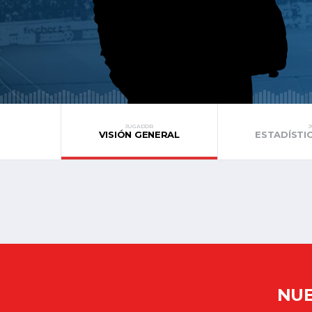
JUGADOR
VISIÓN GENERAL
ESTADÍSTI
NUE