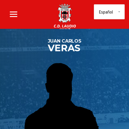
JUAN CARLOS
VERAS