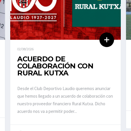
02/08/2026
ACUERDO DE
COLABORACIÓN CON
RURAL KUTXA
Desde el Club Deportivo Laudio queremos anunciar
que hemos llegado a un acuerdo de colaboración con
nuestro proveedor financiero Rural Kutxa. Dicho
acuerdo nos va a permitir poder...