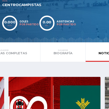
POS
CENTROCAMPISTAS
0.000
0.00
GOLES
ASISTENCIAS
POR PARTIDO
POR PARTIDO
AVG
AVG
JUGADOR
JUGADOR
CAS COMPLETAS
BIOGRAFÍA
NOTI