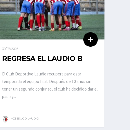
30/07/2026
REGRESA EL LAUDIO B
El Club Deportivo Laudio recupera para esta
temporada el equipo filial. Después de 10 años sin
tener un segundo conjunto, el club ha decidido dar el
paso y...
ADMIN. CD LAUDIO