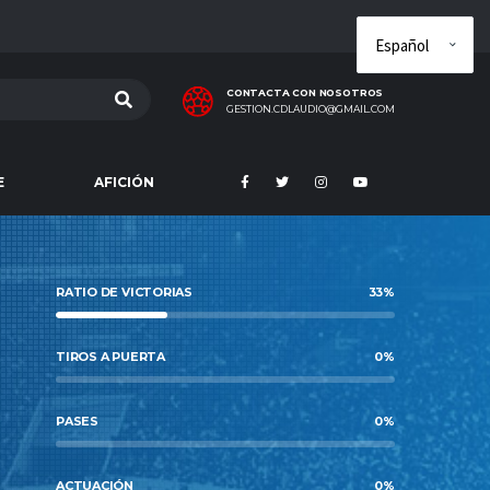
CONTACTA CON NOSOTROS
GESTION.CDLAUDIO@GMAIL.COM
E
AFICIÓN
RATIO DE VICTORIAS
33%
TIROS A PUERTA
0%
PASES
0%
ACTUACIÓN
0%