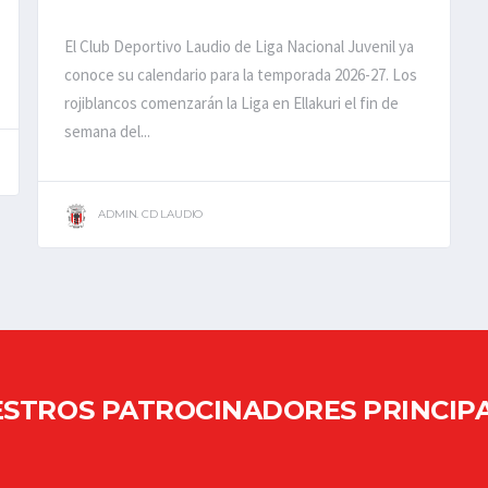
El Club Deportivo Laudio de Liga Nacional Juvenil ya
conoce su calendario para la temporada 2026-27. Los
rojiblancos comenzarán la Liga en Ellakuri el fin de
semana del...
ADMIN. CD LAUDIO
STROS PATROCINADORES PRINCIP