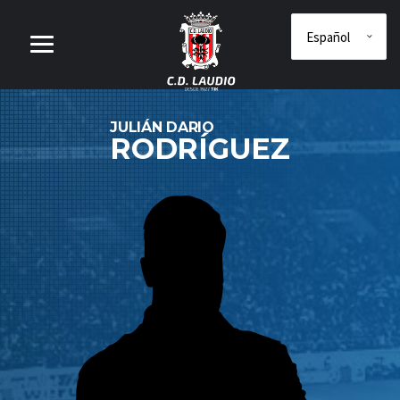
JULIÁN DARIO
RODRÍGUEZ