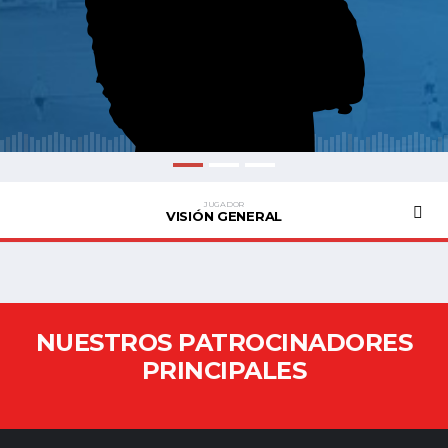
JUGADOR
VISIÓN GENERAL
NUESTROS PATROCINADORES
PRINCIPALES