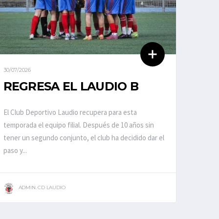
30/07/2026
REGRESA EL LAUDIO B
El Club Deportivo Laudio recupera para esta
temporada el equipo filial. Después de 10 años sin
tener un segundo conjunto, el club ha decidido dar el
paso y...
ADMIN. CD LAUDIO