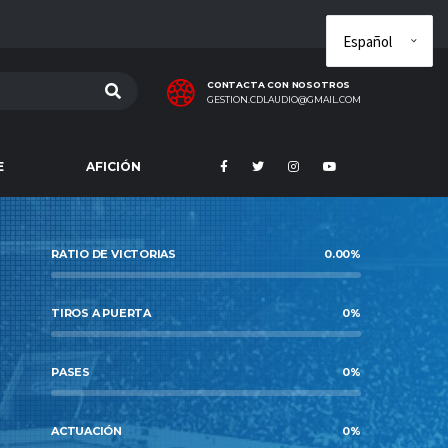
CONTACTA CON NOSOTROS
GESTION.CDLAUDIO@GMAIL.COM
E
AFICIÓN
RATIO DE VICTORIAS
0.00%
TIROS A PUERTA
0%
PASES
0%
ACTUACIÓN
0%