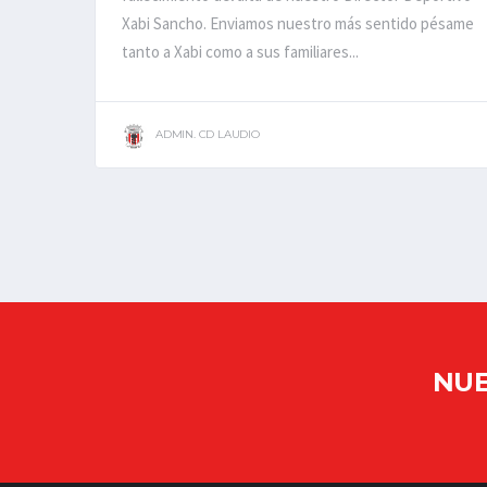
Xabi Sancho. Enviamos nuestro más sentido pésame
tanto a Xabi como a sus familiares...
ADMIN. CD LAUDIO
NUE