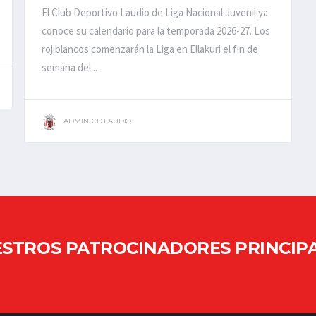
El Club Deportivo Laudio de Liga Nacional Juvenil ya
conoce su calendario para la temporada 2026-27. Los
rojiblancos comenzarán la Liga en Ellakuri el fin de
semana del...
ADMIN. CD LAUDIO
STROS PATROCINADORES PRINCIP