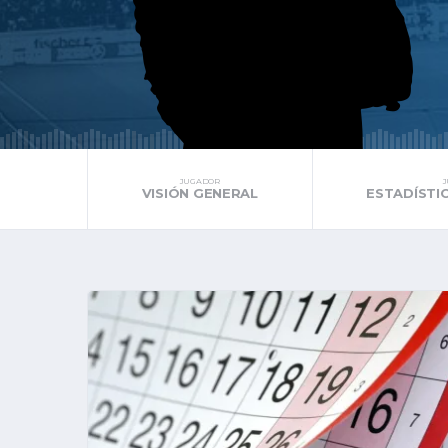
JUGADOR
VISIÓN GENERAL
ESTADÍSTI