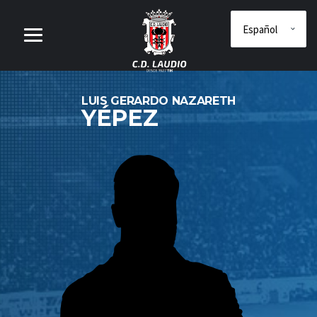
LUIS GERARDO NAZARETH
YÉPEZ